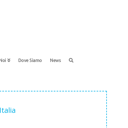
Noi
Dove Siamo
News
talia