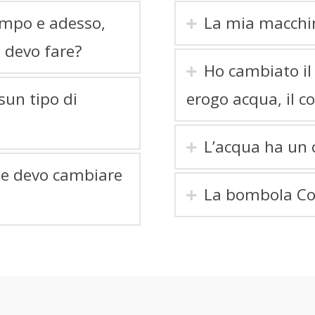
empo e adesso,
La mia macchi
 devo fare?
Ho cambiato il
un tipo di
erogo acqua, il co
L’acqua ha un 
 se devo cambiare
La bombola Co2