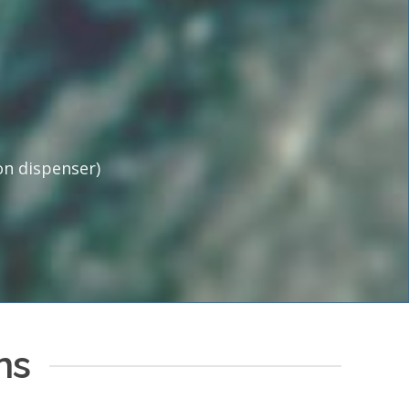
on dispenser)
ns