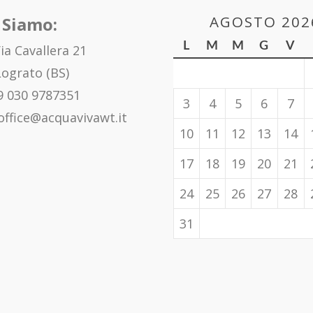
AGOSTO 202
 Siamo:
L
M
M
G
V
ia Cavallera 21
ograto (BS)
 030 9787351
3
4
5
6
7
office@acquavivawt.it
10
11
12
13
14
17
18
19
20
21
24
25
26
27
28
31