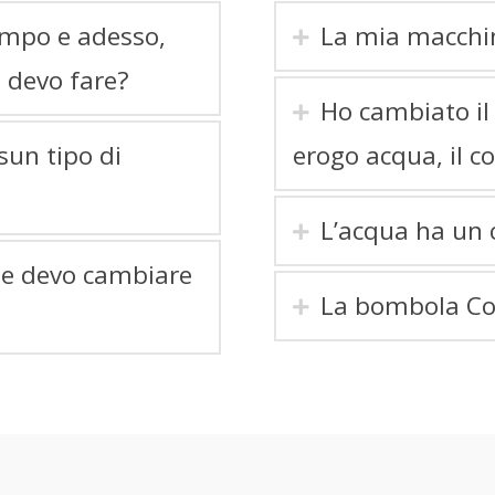
empo e adesso,
La mia macchi
 devo fare?
Ho cambiato il
un tipo di
erogo acqua, il co
L’acqua ha un 
 se devo cambiare
La bombola Co2