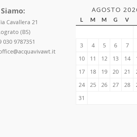
AGOSTO 202
 Siamo:
L
M
M
G
V
ia Cavallera 21
ograto (BS)
 030 9787351
3
4
5
6
7
office@acquavivawt.it
10
11
12
13
14
17
18
19
20
21
24
25
26
27
28
31