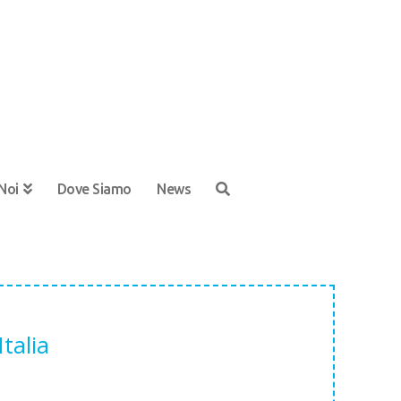
Noi
Dove Siamo
News
talia