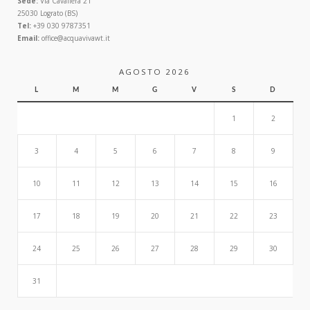
Sede:
Via Cavallera 21
25030 Lograto (BS)
Tel:
+39 030 9787351
Email:
office@acquavivawt.it
AGOSTO 2026
L
M
M
G
V
S
D
1
2
3
4
5
6
7
8
9
10
11
12
13
14
15
16
17
18
19
20
21
22
23
24
25
26
27
28
29
30
31