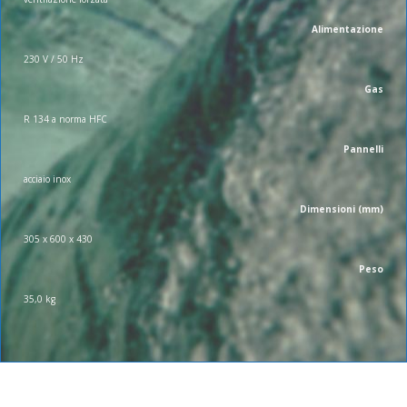
Alimentazione
230 V / 50 Hz
Gas
R 134 a norma HFC
Pannelli
acciaio inox
Dimensioni (mm)
305 x 600 x 430
Peso
35,0 kg