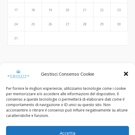
17
18
19
20
21
22
23
24
25
26
27
28
29
30
31
Search
Gestisci Consenso Cookie
Per fornire le migliori esperienze, utilizziamo tecnologie come i cookie
per memorizzare e/o accedere alle informazioni del dispositivo. Il
consenso a queste tecnologie ci permetterà di elaborare dati come il
comportamento di navigazione o ID unici su questo sito. Non
acconsentire o ritirare il consenso può influire negativamente su alcune
caratteristiche e funzioni.
© Copyright 2015 - 2022. All Rights Reserved.
Accetta