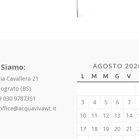
AGOSTO 202
 Siamo:
L
M
M
G
V
ia Cavallera 21
ograto (BS)
 030 9787351
3
4
5
6
7
office@acquavivawt.it
10
11
12
13
14
17
18
19
20
21