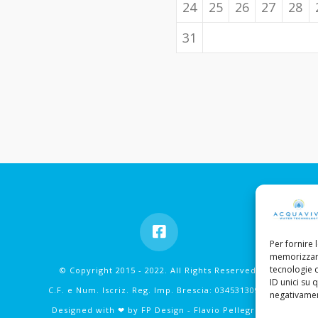
24
25
26
27
28
31
Per fornire 
memorizzare
tecnologie 
© Copyright 2015 - 2022. All Rights Reserved.
ID unici su 
C.F. e Num. Iscriz. Reg. Imp. Brescia: 03453130985
negativament
Designed with ❤︎ by
FP Design - Flavio Pellegrini