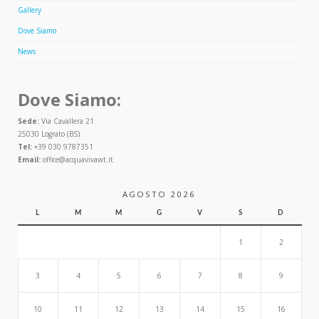
Gallery
Dove Siamo
News
Dove Siamo:
Sede:
Via Cavallera 21
25030 Lograto (BS)
Tel:
+39 030 9787351
Email:
office@acquavivawt.it
AGOSTO 2026
L
M
M
G
V
S
D
1
2
3
4
5
6
7
8
9
10
11
12
13
14
15
16