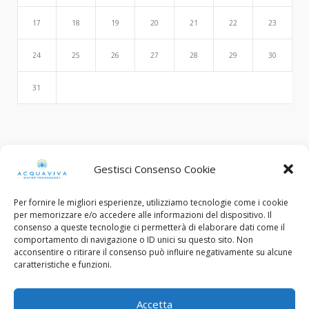
17
18
19
20
21
22
23
24
25
26
27
28
29
30
31
Search
Gestisci Consenso Cookie
Per fornire le migliori esperienze, utilizziamo tecnologie come i cookie
per memorizzare e/o accedere alle informazioni del dispositivo. Il
consenso a queste tecnologie ci permetterà di elaborare dati come il
comportamento di navigazione o ID unici su questo sito. Non
acconsentire o ritirare il consenso può influire negativamente su alcune
caratteristiche e funzioni.
© Copyright 2015 - 2022. All Rights Reserved.
Accetta