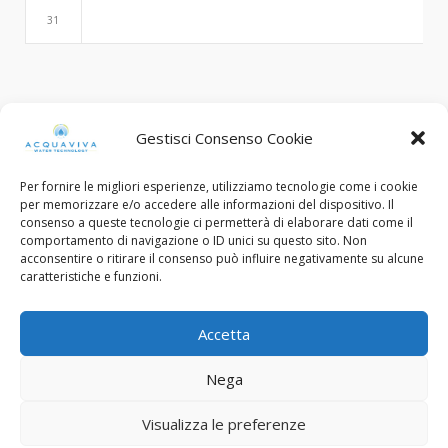
31
Search
Gestisci Consenso Cookie
Per fornire le migliori esperienze, utilizziamo tecnologie come i cookie
per memorizzare e/o accedere alle informazioni del dispositivo. Il
consenso a queste tecnologie ci permetterà di elaborare dati come il
comportamento di navigazione o ID unici su questo sito. Non
acconsentire o ritirare il consenso può influire negativamente su alcune
caratteristiche e funzioni.
© Copyright 2015 - 2022. All Rights Reserved.
Accetta
C.F. e Num. Iscriz. Reg. Imp. Brescia: 03453130985
Nega
Designed with ❤︎ by
FP Design - Flavio Pellegrini
Privacy Policy
Cookie Policy
Visualizza le preferenze