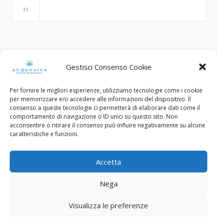
31
Search
Gestisci Consenso Cookie
Per fornire le migliori esperienze, utilizziamo tecnologie come i cookie
per memorizzare e/o accedere alle informazioni del dispositivo. Il
consenso a queste tecnologie ci permetterà di elaborare dati come il
comportamento di navigazione o ID unici su questo sito. Non
acconsentire o ritirare il consenso può influire negativamente su alcune
caratteristiche e funzioni.
© Copyright 2015 - 2022. All Rights Reserved.
Accetta
C.F. e Num. Iscriz. Reg. Imp. Brescia: 03453130985
Nega
Designed with ❤︎ by
FP Design - Flavio Pellegrini
Privacy Policy
Cookie Policy
Visualizza le preferenze