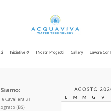
ti
Iniziative
I Nostri Progetti
Gallery
Lavora Con 
AGOSTO 202
 Siamo:
L
M
M
G
V
ia Cavallera 21
ograto (BS)