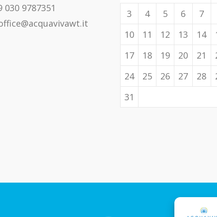
 030 9787351
3
4
5
6
7
office@acquavivawt.it
10
11
12
13
14
17
18
19
20
21
24
25
26
27
28
31