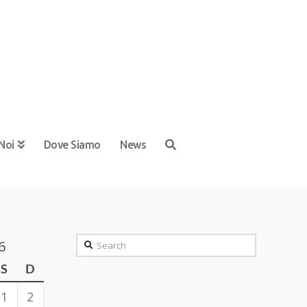
Noi
Dove Siamo
News
Search
6
S
D
1
2