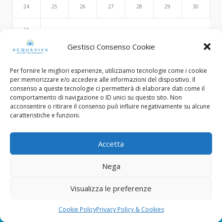
24
25
26
27
28
29
30
31
Gestisci Consenso Cookie
Per fornire le migliori esperienze, utilizziamo tecnologie come i cookie
Search
per memorizzare e/o accedere alle informazioni del dispositivo. Il
consenso a queste tecnologie ci permetterà di elaborare dati come il
comportamento di navigazione o ID unici su questo sito. Non
acconsentire o ritirare il consenso può influire negativamente su alcune
caratteristiche e funzioni.
Accetta
Nega
© Copyright 2015 - 2022. All Rights Reserved.
Visualizza le preferenze
C.F. e Num. Iscriz. Reg. Imp. Brescia: 03453130985
Designed with ❤︎ by
FP Design - Flavio Pellegrini
Cookie Policy
Privacy Policy & Cookies