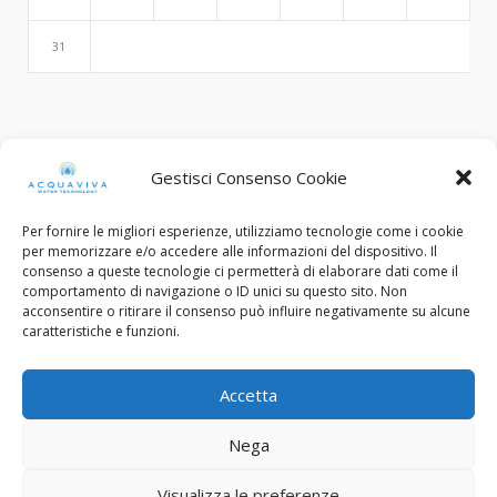
31
Search
Gestisci Consenso Cookie
Per fornire le migliori esperienze, utilizziamo tecnologie come i cookie
per memorizzare e/o accedere alle informazioni del dispositivo. Il
consenso a queste tecnologie ci permetterà di elaborare dati come il
comportamento di navigazione o ID unici su questo sito. Non
acconsentire o ritirare il consenso può influire negativamente su alcune
caratteristiche e funzioni.
© Copyright 2015 - 2022. All Rights Reserved.
Accetta
C.F. e Num. Iscriz. Reg. Imp. Brescia: 03453130985
Nega
Designed with ❤︎ by
FP Design - Flavio Pellegrini
Privacy Policy
Cookie Policy
Visualizza le preferenze