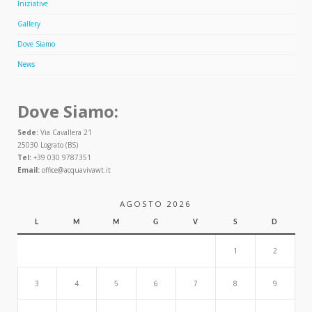
Iniziative
Gallery
Dove Siamo
News
Dove Siamo:
Sede:
Via Cavallera 21
25030 Lograto (BS)
Tel:
+39 030 9787351
Email:
office@acquavivawt.it
AGOSTO 2026
L
M
M
G
V
S
D
1
2
3
4
5
6
7
8
9