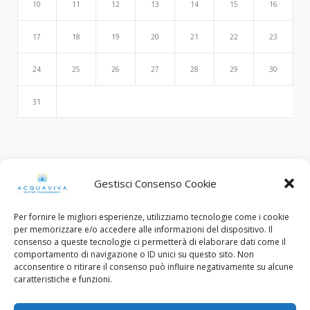
10
11
12
13
14
15
16
17
18
19
20
21
22
23
24
25
26
27
28
29
30
31
Search
Gestisci Consenso Cookie
Per fornire le migliori esperienze, utilizziamo tecnologie come i cookie
per memorizzare e/o accedere alle informazioni del dispositivo. Il
consenso a queste tecnologie ci permetterà di elaborare dati come il
comportamento di navigazione o ID unici su questo sito. Non
acconsentire o ritirare il consenso può influire negativamente su alcune
caratteristiche e funzioni.
© Copyright 2015 - 2022. All Rights Reserved.