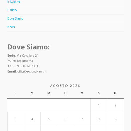
Iniziative
Gallery
Dove Siamo
News
Dove Siamo:
Sede:
Via Cavallera 21
25030 Lograto (BS)
Tel:
+39 030 9787351
Email:
office@acquavivawt.it
AGOSTO 2026
L
M
M
G
V
S
D
1
2
3
4
5
6
7
8
9