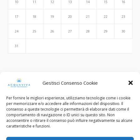
10
11
12
13
14
15
16
17
18
19
20
21
22
23
24
25
26
27
28
29
30
31
Search
Gestisci Consenso Cookie
Per fornire le migliori esperienze, utilizziamo tecnologie come i cookie
per memorizzare e/o accedere alle informazioni del dispositivo. Il
consenso a queste tecnologie ci permetterà di elaborare dati come il
comportamento di navigazione o ID unici su questo sito. Non
acconsentire o ritirare il consenso può influire negativamente su alcune
caratteristiche e funzioni.
© Copyright 2015 - 2022. All Rights Reserved.