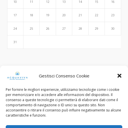
10
11
12
13
14
15
16
17
18
19
20
21
22
23
24
25
26
27
28
29
30
31
Search
Gestisci Consenso Cookie
Per fornire le migliori esperienze, utilizziamo tecnologie come i cookie
per memorizzare e/o accedere alle informazioni del dispositivo. Il
consenso a queste tecnologie ci permetterà di elaborare dati come il
comportamento di navigazione o ID unici su questo sito. Non
acconsentire o ritirare il consenso può influire negativamente su alcune
caratteristiche e funzioni.
© Copyright 2015 - 2022. All Rights Reserved.