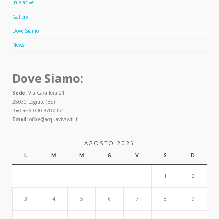
Iniziative
Gallery
Dove Siamo
News
Dove Siamo:
Sede:
Via Cavallera 21
25030 Lograto (BS)
Tel:
+39 030 9787351
Email:
office@acquavivawt.it
AGOSTO 2026
L
M
M
G
V
S
D
1
2
3
4
5
6
7
8
9