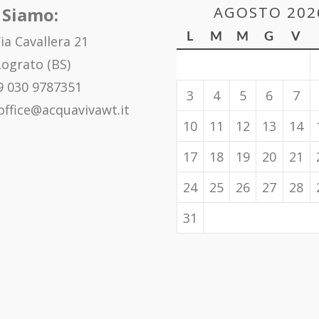
AGOSTO 202
 Siamo:
L
M
M
G
V
ia Cavallera 21
ograto (BS)
 030 9787351
3
4
5
6
7
office@acquavivawt.it
10
11
12
13
14
17
18
19
20
21
24
25
26
27
28
31