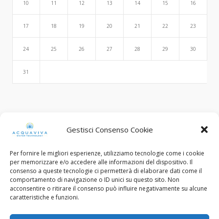
10
11
12
13
14
15
16
17
18
19
20
21
22
23
24
25
26
27
28
29
30
31
Search
Gestisci Consenso Cookie
Per fornire le migliori esperienze, utilizziamo tecnologie come i cookie
per memorizzare e/o accedere alle informazioni del dispositivo. Il
consenso a queste tecnologie ci permetterà di elaborare dati come il
comportamento di navigazione o ID unici su questo sito. Non
acconsentire o ritirare il consenso può influire negativamente su alcune
caratteristiche e funzioni.
© Copyright 2015 - 2022. All Rights Reserved.