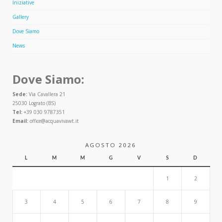
Iniziative
Gallery
Dove Siamo
News
Dove Siamo:
Sede:
Via Cavallera 21
25030 Lograto (BS)
Tel:
+39 030 9787351
Email:
office@acquavivawt.it
AGOSTO 2026
L
M
M
G
V
S
D
1
2
3
4
5
6
7
8
9