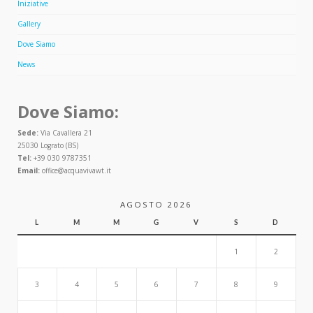
Iniziative
Gallery
Dove Siamo
News
Dove Siamo:
Sede:
Via Cavallera 21
25030 Lograto (BS)
Tel:
+39 030 9787351
Email:
office@acquavivawt.it
AGOSTO 2026
L
M
M
G
V
S
D
1
2
3
4
5
6
7
8
9