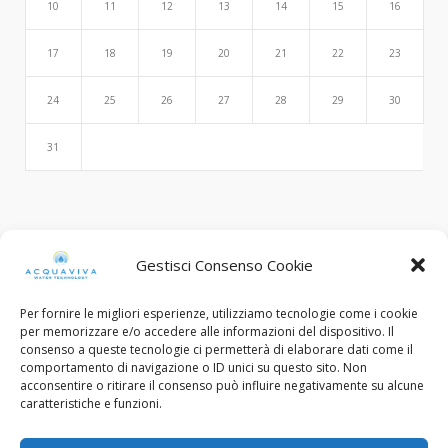
10
11
12
13
14
15
16
17
18
19
20
21
22
23
24
25
26
27
28
29
30
31
Search
Gestisci Consenso Cookie
Per fornire le migliori esperienze, utilizziamo tecnologie come i cookie
per memorizzare e/o accedere alle informazioni del dispositivo. Il
consenso a queste tecnologie ci permetterà di elaborare dati come il
comportamento di navigazione o ID unici su questo sito. Non
acconsentire o ritirare il consenso può influire negativamente su alcune
caratteristiche e funzioni.
© Copyright 2015 - 2022. All Rights Reserved.