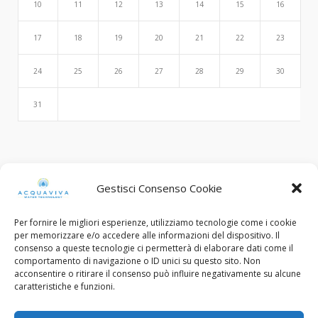
10
11
12
13
14
15
16
17
18
19
20
21
22
23
24
25
26
27
28
29
30
31
Search
Gestisci Consenso Cookie
Per fornire le migliori esperienze, utilizziamo tecnologie come i cookie
per memorizzare e/o accedere alle informazioni del dispositivo. Il
consenso a queste tecnologie ci permetterà di elaborare dati come il
comportamento di navigazione o ID unici su questo sito. Non
acconsentire o ritirare il consenso può influire negativamente su alcune
caratteristiche e funzioni.
© Copyright 2015 - 2022. All Rights Reserved.