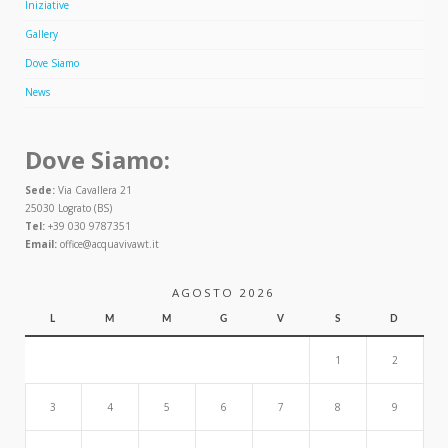
Iniziative
Gallery
Dove Siamo
News
Dove Siamo:
Sede:
Via Cavallera 21
25030 Lograto (BS)
Tel:
+39 030 9787351
Email:
office@acquavivawt.it
AGOSTO 2026
L
M
M
G
V
S
D
1
2
3
4
5
6
7
8
9