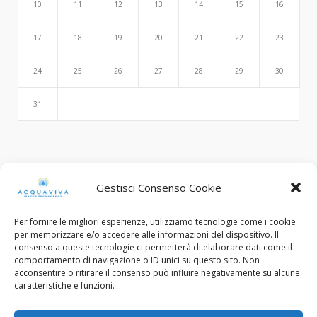
10
11
12
13
14
15
16
17
18
19
20
21
22
23
24
25
26
27
28
29
30
31
Search
Gestisci Consenso Cookie
Per fornire le migliori esperienze, utilizziamo tecnologie come i cookie
per memorizzare e/o accedere alle informazioni del dispositivo. Il
consenso a queste tecnologie ci permetterà di elaborare dati come il
comportamento di navigazione o ID unici su questo sito. Non
acconsentire o ritirare il consenso può influire negativamente su alcune
caratteristiche e funzioni.
© Copyright 2015 - 2022. All Rights Reserved.