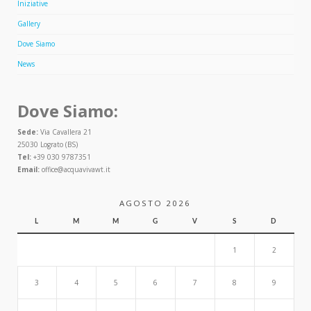
Iniziative
Gallery
Dove Siamo
News
Dove Siamo:
Sede:
Via Cavallera 21
25030 Lograto (BS)
Tel:
+39 030 9787351
Email:
office@acquavivawt.it
AGOSTO 2026
L
M
M
G
V
S
D
1
2
3
4
5
6
7
8
9