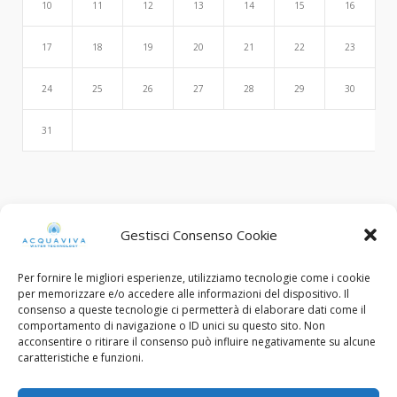
10
11
12
13
14
15
16
17
18
19
20
21
22
23
24
25
26
27
28
29
30
31
Search
Gestisci Consenso Cookie
Per fornire le migliori esperienze, utilizziamo tecnologie come i cookie
per memorizzare e/o accedere alle informazioni del dispositivo. Il
consenso a queste tecnologie ci permetterà di elaborare dati come il
comportamento di navigazione o ID unici su questo sito. Non
acconsentire o ritirare il consenso può influire negativamente su alcune
caratteristiche e funzioni.
© Copyright 2015 - 2022. All Rights Reserved.