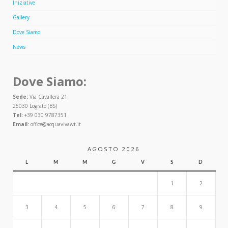
Iniziative
Gallery
Dove Siamo
News
Dove Siamo:
Sede:
Via Cavallera 21
25030 Lograto (BS)
Tel:
+39 030 9787351
Email:
office@acquavivawt.it
AGOSTO 2026
L
M
M
G
V
S
D
1
2
3
4
5
6
7
8
9