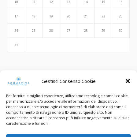
10
11
12
13
14
15
16
17
18
19
20
21
22
23
24
25
26
27
28
29
30
31
Search
Gestisci Consenso Cookie
Per fornire le migliori esperienze, utilizziamo tecnologie come i cookie
per memorizzare e/o accedere alle informazioni del dispositivo. Il
consenso a queste tecnologie ci permetterà di elaborare dati come il
comportamento di navigazione o ID unici su questo sito. Non
acconsentire o ritirare il consenso può influire negativamente su alcune
caratteristiche e funzioni.
© Copyright 2015 - 2022. All Rights Reserved.