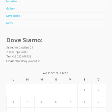
Iniziative
Gallery
Dove Siamo
News
Dove Siamo:
Sede:
Via Cavallera 21
25030 Lograto (BS)
Tel:
+39 030 9787351
Email:
office@acquavivawt.it
AGOSTO 2026
L
M
M
G
V
S
D
1
2
3
4
5
6
7
8
9