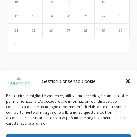
10
11
12
13
14
15
16
17
18
19
20
21
22
23
24
25
26
27
28
29
30
31
Search
Gestisci Consenso Cookie
Per fornire le migliori esperienze, utilizziamo tecnologie come i cookie
per memorizzare e/o accedere alle informazioni del dispositivo. Il
consenso a queste tecnologie ci permetterà di elaborare dati come il
comportamento di navigazione o ID unici su questo sito. Non
acconsentire o ritirare il consenso può influire negativamente su alcune
caratteristiche e funzioni.
© Copyright 2015 - 2022. All Rights Reserved.