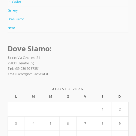
Iniziative
Gallery
Dove Siamo
News
Dove Siamo:
Sede:
Via Cavallera 21
25030 Lograto (BS)
Tel:
+39 030 9787351
Email:
office@acquavivawt.it
AGOSTO 2026
L
M
M
G
V
S
D
1
2
3
4
5
6
7
8
9