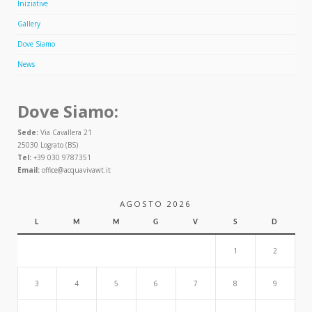
Iniziative
Gallery
Dove Siamo
News
Dove Siamo:
Sede:
Via Cavallera 21
25030 Lograto (BS)
Tel:
+39 030 9787351
Email:
office@acquavivawt.it
AGOSTO 2026
L
M
M
G
V
S
D
1
2
3
4
5
6
7
8
9