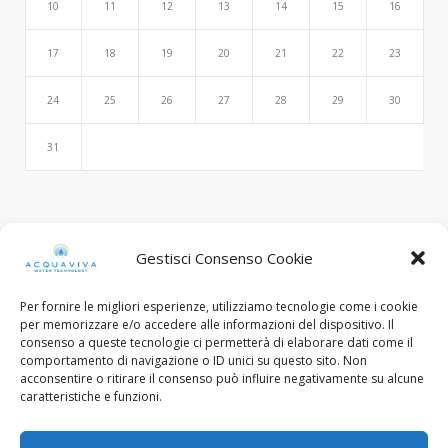
10
11
12
13
14
15
16
17
18
19
20
21
22
23
24
25
26
27
28
29
30
31
Search
Gestisci Consenso Cookie
Per fornire le migliori esperienze, utilizziamo tecnologie come i cookie
per memorizzare e/o accedere alle informazioni del dispositivo. Il
consenso a queste tecnologie ci permetterà di elaborare dati come il
comportamento di navigazione o ID unici su questo sito. Non
acconsentire o ritirare il consenso può influire negativamente su alcune
caratteristiche e funzioni.
© Copyright 2015 - 2022. All Rights Reserved.