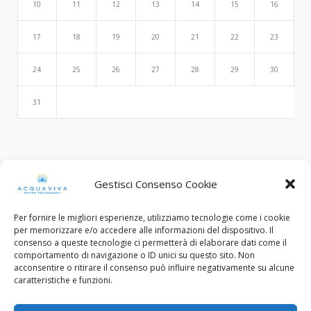
10
11
12
13
14
15
16
17
18
19
20
21
22
23
24
25
26
27
28
29
30
31
Search
Gestisci Consenso Cookie
Per fornire le migliori esperienze, utilizziamo tecnologie come i cookie
per memorizzare e/o accedere alle informazioni del dispositivo. Il
consenso a queste tecnologie ci permetterà di elaborare dati come il
comportamento di navigazione o ID unici su questo sito. Non
acconsentire o ritirare il consenso può influire negativamente su alcune
caratteristiche e funzioni.
© Copyright 2015 - 2022. All Rights Reserved.