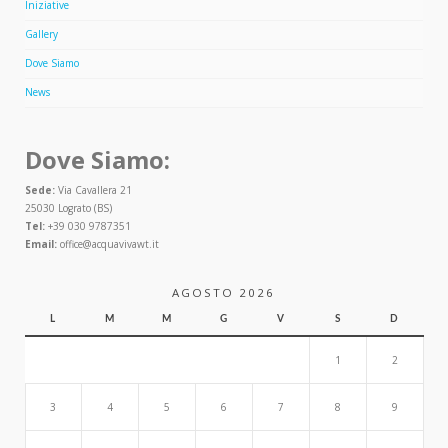
Iniziative
Gallery
Dove Siamo
News
Dove Siamo:
Sede:
Via Cavallera 21
25030 Lograto (BS)
Tel:
+39 030 9787351
Email:
office@acquavivawt.it
AGOSTO 2026
L
M
M
G
V
S
D
1
2
3
4
5
6
7
8
9