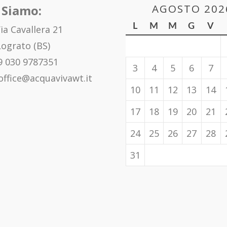
AGOSTO 202
 Siamo:
L
M
M
G
V
ia Cavallera 21
ograto (BS)
 030 9787351
3
4
5
6
7
office@acquavivawt.it
10
11
12
13
14
17
18
19
20
21
24
25
26
27
28
31