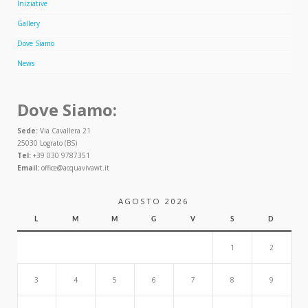
Iniziative
Gallery
Dove Siamo
News
Dove Siamo:
Sede:
Via Cavallera 21
25030 Lograto (BS)
Tel:
+39 030 9787351
Email:
office@acquavivawt.it
AGOSTO 2026
L
M
M
G
V
S
D
1
2
3
4
5
6
7
8
9