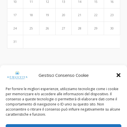
10
11
12
13
14
15
16
17
18
19
20
21
22
23
24
25
26
27
28
29
30
31
Search
Gestisci Consenso Cookie
Per fornire le migliori esperienze, utilizziamo tecnologie come i cookie
per memorizzare e/o accedere alle informazioni del dispositivo. Il
consenso a queste tecnologie ci permetterà di elaborare dati come il
comportamento di navigazione o ID unici su questo sito. Non
acconsentire o ritirare il consenso può influire negativamente su alcune
caratteristiche e funzioni.
© Copyright 2015 - 2022. All Rights Reserved.