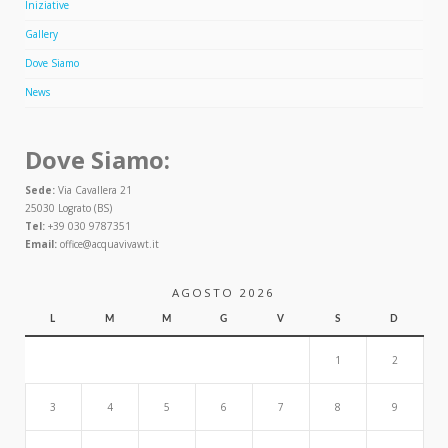
Iniziative
Gallery
Dove Siamo
News
Dove Siamo:
Sede:
Via Cavallera 21
25030 Lograto (BS)
Tel:
+39 030 9787351
Email:
office@acquavivawt.it
AGOSTO 2026
L
M
M
G
V
S
D
1
2
3
4
5
6
7
8
9