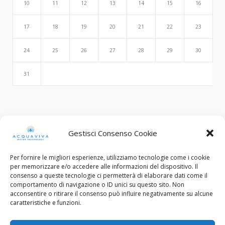
10
11
12
13
14
15
16
17
18
19
20
21
22
23
24
25
26
27
28
29
30
31
Search
Gestisci Consenso Cookie
Per fornire le migliori esperienze, utilizziamo tecnologie come i cookie
per memorizzare e/o accedere alle informazioni del dispositivo. Il
consenso a queste tecnologie ci permetterà di elaborare dati come il
comportamento di navigazione o ID unici su questo sito. Non
acconsentire o ritirare il consenso può influire negativamente su alcune
caratteristiche e funzioni.
© Copyright 2015 - 2022. All Rights Reserved.