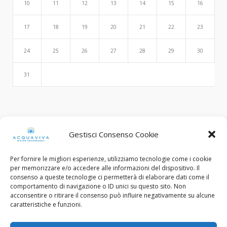
10
11
12
13
14
15
16
17
18
19
20
21
22
23
24
25
26
27
28
29
30
31
Search
Gestisci Consenso Cookie
Per fornire le migliori esperienze, utilizziamo tecnologie come i cookie
per memorizzare e/o accedere alle informazioni del dispositivo. Il
consenso a queste tecnologie ci permetterà di elaborare dati come il
comportamento di navigazione o ID unici su questo sito. Non
acconsentire o ritirare il consenso può influire negativamente su alcune
caratteristiche e funzioni.
© Copyright 2015 - 2022. All Rights Reserved.