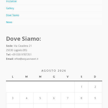
Iniziative
Gallery
Dove Siamo
News
Dove Siamo:
Sede:
Via Cavallera 21
25030 Lograto (BS)
Tel:
+39 030 9787351
Email:
office@acquavivawt.it
AGOSTO 2026
L
M
M
G
V
S
D
1
2
3
4
5
6
7
8
9