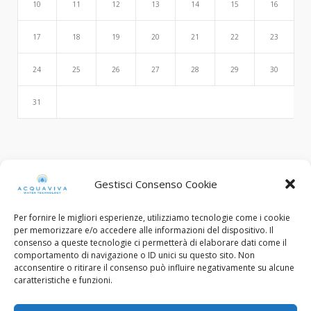
10
11
12
13
14
15
16
17
18
19
20
21
22
23
24
25
26
27
28
29
30
31
Search
Gestisci Consenso Cookie
Per fornire le migliori esperienze, utilizziamo tecnologie come i cookie
per memorizzare e/o accedere alle informazioni del dispositivo. Il
consenso a queste tecnologie ci permetterà di elaborare dati come il
comportamento di navigazione o ID unici su questo sito. Non
acconsentire o ritirare il consenso può influire negativamente su alcune
caratteristiche e funzioni.
© Copyright 2015 - 2022. All Rights Reserved.