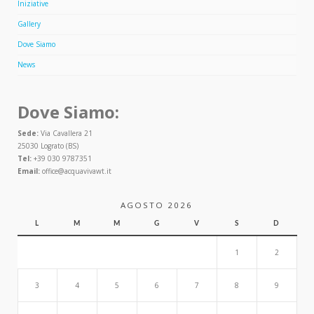
Iniziative
Gallery
Dove Siamo
News
Dove Siamo:
Sede:
Via Cavallera 21
25030 Lograto (BS)
Tel:
+39 030 9787351
Email:
office@acquavivawt.it
AGOSTO 2026
L
M
M
G
V
S
D
1
2
3
4
5
6
7
8
9