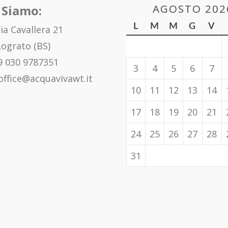
AGOSTO 202
 Siamo:
L
M
M
G
V
ia Cavallera 21
ograto (BS)
 030 9787351
3
4
5
6
7
office@acquavivawt.it
10
11
12
13
14
17
18
19
20
21
24
25
26
27
28
31