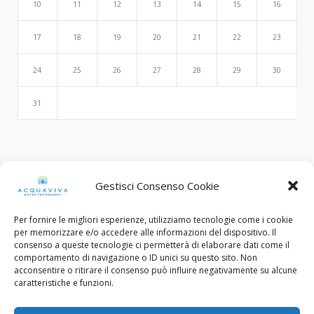
10
11
12
13
14
15
16
17
18
19
20
21
22
23
24
25
26
27
28
29
30
31
Search
Gestisci Consenso Cookie
Per fornire le migliori esperienze, utilizziamo tecnologie come i cookie
per memorizzare e/o accedere alle informazioni del dispositivo. Il
consenso a queste tecnologie ci permetterà di elaborare dati come il
comportamento di navigazione o ID unici su questo sito. Non
acconsentire o ritirare il consenso può influire negativamente su alcune
caratteristiche e funzioni.
© Copyright 2015 - 2022. All Rights Reserved.