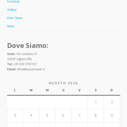
Iniziative
Gallery
Dove Siamo
News
Dove Siamo:
Sede:
Via Cavallera 21
25030 Lograto (BS)
Tel:
+39 030 9787351
Email:
office@acquavivawt.it
AGOSTO 2026
L
M
M
G
V
S
D
1
2
3
4
5
6
7
8
9