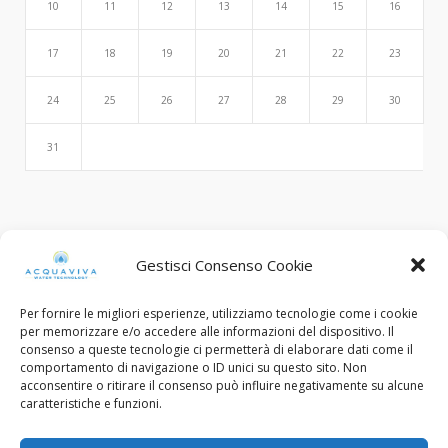
10
11
12
13
14
15
16
17
18
19
20
21
22
23
24
25
26
27
28
29
30
31
Search
Gestisci Consenso Cookie
Per fornire le migliori esperienze, utilizziamo tecnologie come i cookie
per memorizzare e/o accedere alle informazioni del dispositivo. Il
consenso a queste tecnologie ci permetterà di elaborare dati come il
comportamento di navigazione o ID unici su questo sito. Non
acconsentire o ritirare il consenso può influire negativamente su alcune
caratteristiche e funzioni.
© Copyright 2015 - 2022. All Rights Reserved.