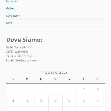
Iniziative
Gallery
Dove Siamo
News
Dove Siamo:
Sede:
Via Cavallera 21
25030 Lograto (BS)
Tel:
+39 030 9787351
Email:
office@acquavivawt.it
AGOSTO 2026
L
M
M
G
V
S
D
1
2
3
4
5
6
7
8
9