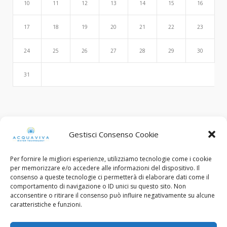
10
11
12
13
14
15
16
17
18
19
20
21
22
23
24
25
26
27
28
29
30
31
Search
Gestisci Consenso Cookie
Per fornire le migliori esperienze, utilizziamo tecnologie come i cookie
per memorizzare e/o accedere alle informazioni del dispositivo. Il
consenso a queste tecnologie ci permetterà di elaborare dati come il
comportamento di navigazione o ID unici su questo sito. Non
acconsentire o ritirare il consenso può influire negativamente su alcune
caratteristiche e funzioni.
© Copyright 2015 - 2022. All Rights Reserved.