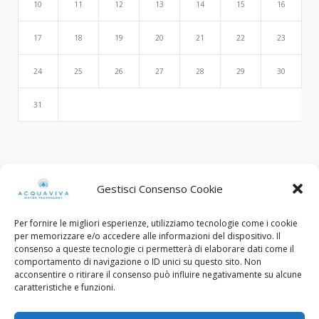
10
11
12
13
14
15
16
17
18
19
20
21
22
23
24
25
26
27
28
29
30
31
Search
Gestisci Consenso Cookie
Per fornire le migliori esperienze, utilizziamo tecnologie come i cookie
per memorizzare e/o accedere alle informazioni del dispositivo. Il
consenso a queste tecnologie ci permetterà di elaborare dati come il
comportamento di navigazione o ID unici su questo sito. Non
acconsentire o ritirare il consenso può influire negativamente su alcune
caratteristiche e funzioni.
© Copyright 2015 - 2022. All Rights Reserved.