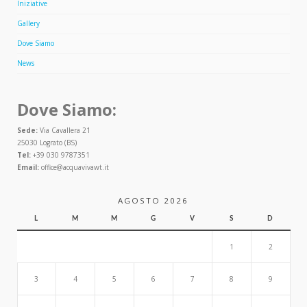
Iniziative
Gallery
Dove Siamo
News
Dove Siamo:
Sede:
Via Cavallera 21
25030 Lograto (BS)
Tel:
+39 030 9787351
Email:
office@acquavivawt.it
AGOSTO 2026
L
M
M
G
V
S
D
1
2
3
4
5
6
7
8
9