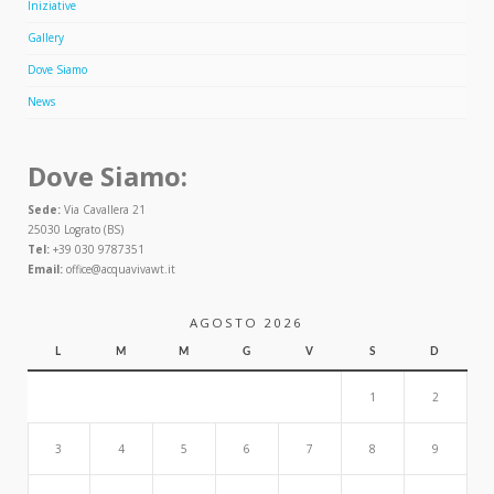
Iniziative
Gallery
Dove Siamo
News
Dove Siamo:
Sede:
Via Cavallera 21
25030 Lograto (BS)
Tel:
+39 030 9787351
Email:
office@acquavivawt.it
AGOSTO 2026
L
M
M
G
V
S
D
1
2
3
4
5
6
7
8
9