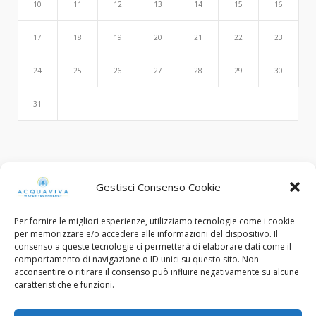
10
11
12
13
14
15
16
17
18
19
20
21
22
23
24
25
26
27
28
29
30
31
Search
Gestisci Consenso Cookie
Per fornire le migliori esperienze, utilizziamo tecnologie come i cookie
per memorizzare e/o accedere alle informazioni del dispositivo. Il
consenso a queste tecnologie ci permetterà di elaborare dati come il
comportamento di navigazione o ID unici su questo sito. Non
acconsentire o ritirare il consenso può influire negativamente su alcune
caratteristiche e funzioni.
© Copyright 2015 - 2022. All Rights Reserved.