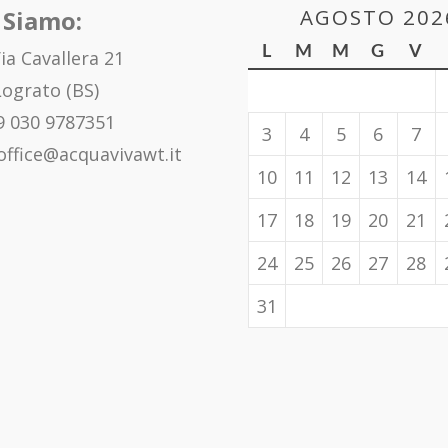
AGOSTO 202
 Siamo:
L
M
M
G
V
ia Cavallera 21
ograto (BS)
 030 9787351
3
4
5
6
7
office@acquavivawt.it
10
11
12
13
14
17
18
19
20
21
24
25
26
27
28
31