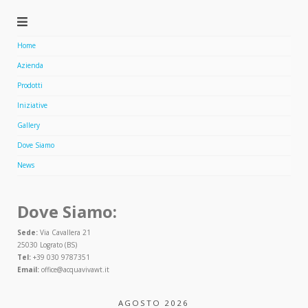
Home
Azienda
Prodotti
Iniziative
Gallery
Dove Siamo
News
Dove Siamo:
Sede:
Via Cavallera 21
25030 Lograto (BS)
Tel:
+39 030 9787351
Email:
office@acquavivawt.it
AGOSTO 2026