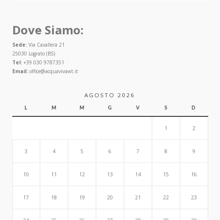
Dove Siamo:
Sede:
Via Cavallera 21
25030 Lograto (BS)
Tel:
+39 030 9787351
Email:
office@acquavivawt.it
AGOSTO 2026
L
M
M
G
V
S
D
1
2
3
4
5
6
7
8
9
10
11
12
13
14
15
16
17
18
19
20
21
22
23