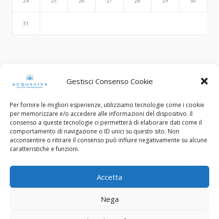
24
25
26
27
28
29
30
31
Search
Gestisci Consenso Cookie
Per fornire le migliori esperienze, utilizziamo tecnologie come i cookie
per memorizzare e/o accedere alle informazioni del dispositivo. Il
consenso a queste tecnologie ci permetterà di elaborare dati come il
comportamento di navigazione o ID unici su questo sito. Non
acconsentire o ritirare il consenso può influire negativamente su alcune
caratteristiche e funzioni.
© Copyright 2015 - 2022. All Rights Reserved.
Accetta
C.F. e Num. Iscriz. Reg. Imp. Brescia: 03453130985
Nega
Designed with ❤︎ by
FP Design - Flavio Pellegrini
Privacy Policy
Cookie Policy