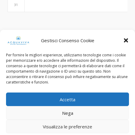
31
Search
Gestisci Consenso Cookie
Per fornire le migliori esperienze, utilizziamo tecnologie come i cookie
per memorizzare e/o accedere alle informazioni del dispositivo. Il
consenso a queste tecnologie ci permetterà di elaborare dati come il
comportamento di navigazione o ID unici su questo sito. Non
acconsentire o ritirare il consenso può influire negativamente su alcune
caratteristiche e funzioni.
© Copyright 2015 - 2022. All Rights Reserved.
Accetta
C.F. e Num. Iscriz. Reg. Imp. Brescia: 03453130985
Nega
Designed with ❤︎ by
FP Design - Flavio Pellegrini
Privacy Policy
Cookie Policy
Visualizza le preferenze