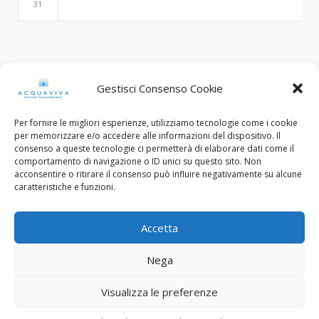
31
Search
Gestisci Consenso Cookie
Per fornire le migliori esperienze, utilizziamo tecnologie come i cookie
per memorizzare e/o accedere alle informazioni del dispositivo. Il
consenso a queste tecnologie ci permetterà di elaborare dati come il
comportamento di navigazione o ID unici su questo sito. Non
acconsentire o ritirare il consenso può influire negativamente su alcune
caratteristiche e funzioni.
© Copyright 2015 - 2022. All Rights Reserved.
Accetta
C.F. e Num. Iscriz. Reg. Imp. Brescia: 03453130985
Nega
Designed with ❤︎ by
FP Design - Flavio Pellegrini
Privacy Policy
Cookie Policy
Visualizza le preferenze